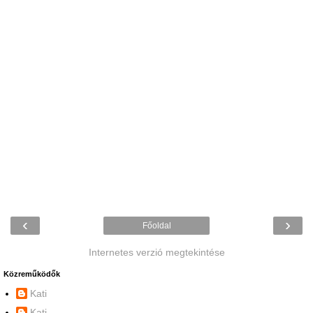
‹
›
Főoldal
Internetes verzió megtekintése
Közreműködők
Kati
Kati