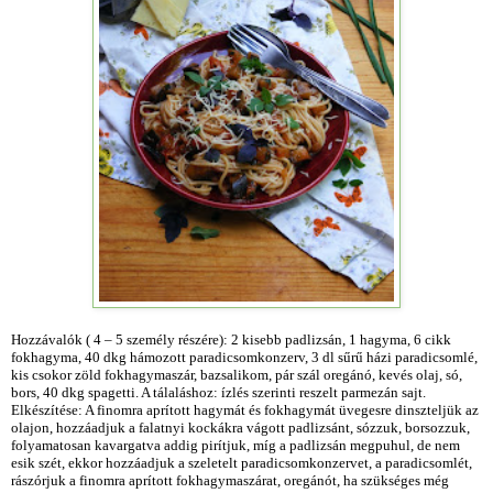
Hozzávalók ( 4 – 5 személy részére): 2 kisebb padlizsán, 1 hagyma, 6 cikk
fokhagyma,
40 dkg
hámozott paradicsomkonzerv, 3 dl sűrű házi paradicsomlé,
kis csokor zöld fokhagymaszár, bazsalikom, pár szál oregánó, kevés olaj, só,
bors, 4
0 dkg spagetti. A t
álaláshoz: ízlés szerinti reszelt parmezán sajt.
Elkészítése: A finomra aprított hagymát és fokhagymát üvegesre dinszteljük az
olajon, hozzáadjuk a falatnyi kockákra vágott padlizsánt, sózzuk, borsozzuk,
folyamatosan kavargatva addig pirítjuk, míg a padlizsán megpuhul, de nem
esik szét, ekkor hozzáadjuk a szeletelt paradicsomkonzervet, a paradicsomlét,
rászórjuk a finomra aprított fokhagymaszárat, oregánót, ha szükséges még