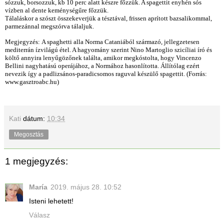
sózzuk, borsozzuk, kb 1
0
perc alatt készre főzzük. A spagettit enyhén sós
vízben al dente keménységűre főzzük.
Tálaláskor a szószt összekeverjük a tésztával, frissen aprított bazsalikommal,
parmezánnal megszórva tálaljuk.
Megjegyzés:
A spaghetti alla Norma Cataniából származó, jellegzetesen
mediterrán ízvilágú étel. A hagyomány szerint Nino Martoglio szicíliai író és
költő annyira lenyűgözőnek találta, amikor megkóstolta, hogy Vincenzo
Bellini nagyhatású operájához, a Normához hasonlította. Állítólag ezért
nevezik így a padlizsános-paradicsomos raguval készülő spagettit.
(Forrás:
www.gasztroabc.hu)
Kati
dátum:
10:34
Megosztás
1 megjegyzés:
María
2019. május 28. 10:52
Isteni lehetett!
Válasz