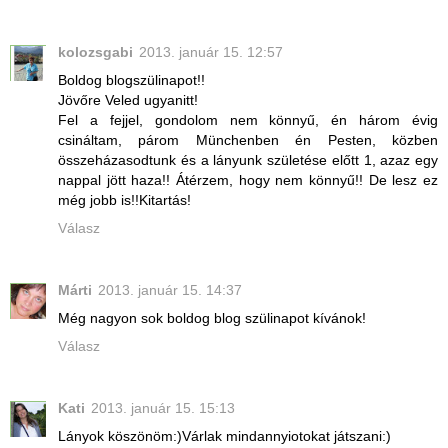
kolozsgabi
2013. január 15. 12:57
Boldog blogszülinapot!!
Jövőre Veled ugyanitt!
Fel a fejjel, gondolom nem könnyű, én három évig
csináltam, párom Münchenben én Pesten, közben
összeházasodtunk és a lányunk születése előtt 1, azaz egy
nappal jött haza!! Átérzem, hogy nem könnyű!! De lesz ez
még jobb is!!Kitartás!
Válasz
Márti
2013. január 15. 14:37
Még nagyon sok boldog blog szülinapot kívánok!
Válasz
Kati
2013. január 15. 15:13
Lányok köszönöm:)Várlak mindannyiotokat játszani:)