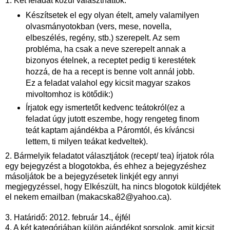
1. Két feladat közül választhattok:
Készítsetek el egy olyan ételt, amely valamilyen
olvasmányotokban (vers, mese, novella,
elbeszélés, regény, stb.) szerepelt. Az sem
probléma, ha csak a neve szerepelt annak a
bizonyos ételnek, a receptet pedig ti kerestétek
hozzá, de ha a recept is benne volt annál jobb.
Ez a feladat valahol egy kicsit magyar szakos
mivoltomhoz is kötődik:)
Írjatok egy ismertetőt kedvenc teátokról(ez a
feladat úgy jutott eszembe, hogy rengeteg finom
teát kaptam ajándékba a Páromtól, és kíváncsi
lettem, ti milyen teákat kedveltek).
2. Bármelyik feladatot választjátok (recept/ tea) írjatok róla
egy bejegyzést a blogotokba, és ehhez a bejegyzéshez
másoljátok be a bejegyzésetek linkjét egy annyi
megjegyzéssel, hogy Elkészült, ha nincs blogotok küldjétek
el nekem emailban (makacska82@yahoo.ca).
3. Határidő: 2012. február 14., éjfél
4. A két kategóriában külön ajándékot sorsolok, amit kicsit