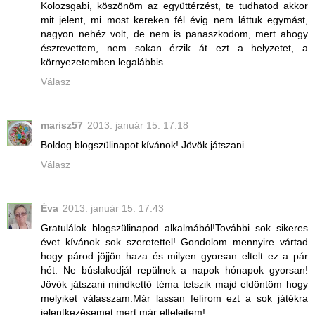
Kolozsgabi, köszönöm az együttérzést, te tudhatod akkor
mit jelent, mi most kereken fél évig nem láttuk egymást,
nagyon nehéz volt, de nem is panaszkodom, mert ahogy
észrevettem, nem sokan érzik át ezt a helyzetet, a
környezetemben legalábbis.
Válasz
marisz57
2013. január 15. 17:18
Boldog blogszülinapot kívánok! Jövök játszani.
Válasz
Éva
2013. január 15. 17:43
Gratulálok blogszülinapod alkalmából!További sok sikeres
évet kívánok sok szeretettel! Gondolom mennyire vártad
hogy párod jöjjön haza és milyen gyorsan eltelt ez a pár
hét. Ne búslakodjál repülnek a napok hónapok gyorsan!
Jövök játszani mindkettő téma tetszik majd eldöntöm hogy
melyiket válasszam.Már lassan felírom ezt a sok játékra
jelentkezésemet mert már elfelejtem!