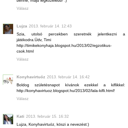
benne, majd legközelebb! :)
Válasz
Lujza
2013. február 14. 12:43
Szia, utolsó percekben szeretnék jelentkezni a
játékodra.Üdv, Timi
http://timikekonyhaja.blogspot.hu/2013/02/egzotikus-
csok.html
Válasz
Konyhavirtuóz
2013. február 14. 16:42
Boldog születésnapot kívánok ezekkel a kiflikkel:
http://konyhavirtuoz.blogspot.hu/2013/02/lala-kifli.html!
Válasz
Kati
2013. február 15. 16:32
Lujza, Konyhavirtuóz, köszi a nevezést:)