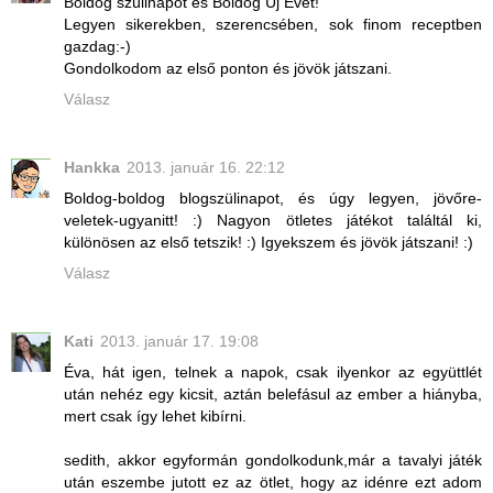
Boldog szülinapot és Boldog Új Évet!
Legyen sikerekben, szerencsében, sok finom receptben
gazdag:-)
Gondolkodom az első ponton és jövök játszani.
Válasz
Hankka
2013. január 16. 22:12
Boldog-boldog blogszülinapot, és úgy legyen, jövőre-
veletek-ugyanitt! :) Nagyon ötletes játékot találtál ki,
különösen az első tetszik! :) Igyekszem és jövök játszani! :)
Válasz
Kati
2013. január 17. 19:08
Éva, hát igen, telnek a napok, csak ilyenkor az együttlét
után nehéz egy kicsit, aztán belefásul az ember a hiányba,
mert csak így lehet kibírni.
sedith, akkor egyformán gondolkodunk,már a tavalyi játék
után eszembe jutott ez az ötlet, hogy az idénre ezt adom