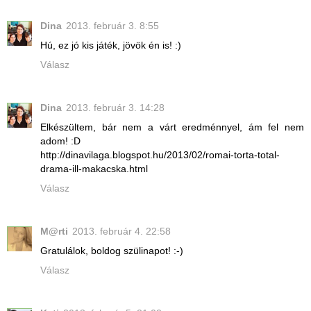
Dina
2013. február 3. 8:55
Hú, ez jó kis játék, jövök én is! :)
Válasz
Dina
2013. február 3. 14:28
Elkészültem, bár nem a várt eredménnyel, ám fel nem
adom! :D
http://dinavilaga.blogspot.hu/2013/02/romai-torta-total-
drama-ill-makacska.html
Válasz
M@rti
2013. február 4. 22:58
Gratulálok, boldog szülinapot! :-)
Válasz