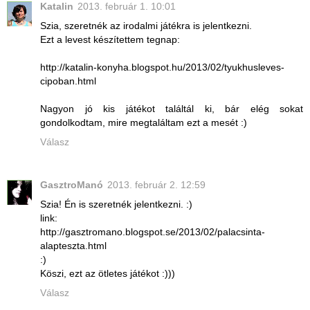
Katalin
2013. február 1. 10:01
Szia, szeretnék az irodalmi játékra is jelentkezni.
Ezt a levest készítettem tegnap:
http://katalin-konyha.blogspot.hu/2013/02/tyukhusleves-
cipoban.html
Nagyon jó kis játékot találtál ki, bár elég sokat
gondolkodtam, mire megtaláltam ezt a mesét :)
Válasz
GasztroManó
2013. február 2. 12:59
Szia! Én is szeretnék jelentkezni. :)
link:
http://gasztromano.blogspot.se/2013/02/palacsinta-
alapteszta.html
:)
Köszi, ezt az ötletes játékot :)))
Válasz