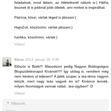
feladatnak, most láttam, az ötletelésnél nálunk is:) Hátha
lesznek itt is jobbnál jobb ötletek, ami minket is inspirálhat.
Patrícia, köszi, várlak téged is játszani:)
HajniZoli, köszönöm, várlak játszani:)
hankka, köszönöm, várlak:)
Válasz
Elena
2013. január 18. 9:35
Először is Búék!!! Másodszor pedig Nagyon Boldogságos
Blogszületésnapot Kívánok!!!!! Ìgy utólag is, remélem még
nem késtem el teljesen!! A jàtèk szuper, a tea-téma nagyon
tetszik...mert nagy teás vagyok én is!! Kívàncsi lennèk,
milyen finomságok vannak nálad...tea-ügyben!! :D
Válasz
Válaszok