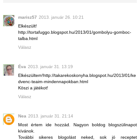
marisz57
2013. január 26. 10:21
Elkészült!
http://tortafuggo.blogspot.hu/2013/01/gombolyu-gomboc-
talba.html
Válasz
Éva
2013. január 31. 13:19
Elkészültem!http://takarekoskonyha.blogspot.hu/2013/01/ke
dvenc-teaim-mindennapokban.html
Köszi a játékot!
Válasz
Nea
2013. január 31. 21:14
Most értem ide hozzád. Nagyon boldog blogszülinapot
kívánok.
További sikeres blogolást neked, sok jó receptet