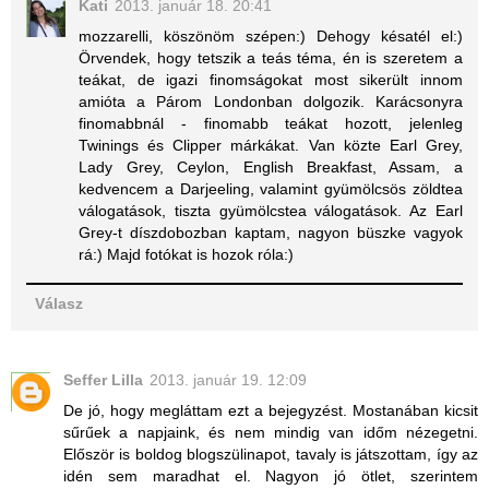
Kati
2013. január 18. 20:41
mozzarelli, köszönöm szépen:) Dehogy késatél el:)
Örvendek, hogy tetszik a teás téma, én is szeretem a
teákat, de igazi finomságokat most sikerült innom
amióta a Párom Londonban dolgozik. Karácsonyra
finomabbnál - finomabb teákat hozott, jelenleg
Twinings és Clipper márkákat. Van közte Earl Grey,
Lady Grey, Ceylon, English Breakfast, Assam, a
kedvencem a Darjeeling, valamint gyümölcsös zöldtea
válogatások, tiszta gyümölcstea válogatások. Az Earl
Grey-t díszdobozban kaptam, nagyon büszke vagyok
rá:) Majd fotókat is hozok róla:)
Válasz
Seffer Lilla
2013. január 19. 12:09
De jó, hogy megláttam ezt a bejegyzést. Mostanában kicsit
sűrűek a napjaink, és nem mindig van időm nézegetni.
Először is boldog blogszülinapot, tavaly is játszottam, így az
idén sem maradhat el. Nagyon jó ötlet, szerintem