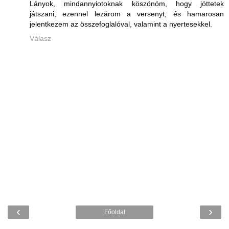
Lányok, mindannyiotoknak köszönöm, hogy jöttetek
játszani, ezennel lezárom a versenyt, és hamarosan
jelentkezem az összefoglalóval, valamint a nyertesekkel.
Válasz
‹
›
Főoldal