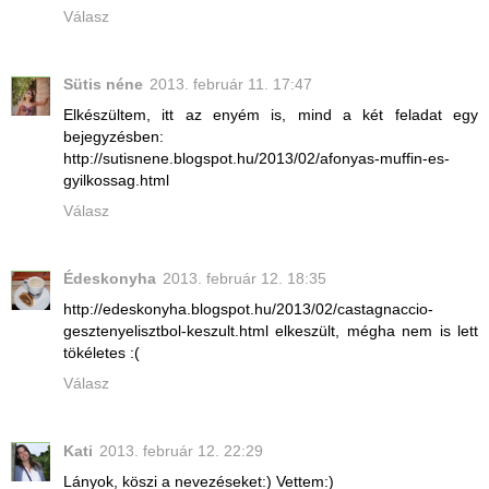
Válasz
Sütis néne
2013. február 11. 17:47
Elkészültem, itt az enyém is, mind a két feladat egy
bejegyzésben:
http://sutisnene.blogspot.hu/2013/02/afonyas-muffin-es-
gyilkossag.html
Válasz
Édeskonyha
2013. február 12. 18:35
http://edeskonyha.blogspot.hu/2013/02/castagnaccio-
gesztenyelisztbol-keszult.html elkeszült, mégha nem is lett
tökéletes :(
Válasz
Kati
2013. február 12. 22:29
Lányok, köszi a nevezéseket:) Vettem:)