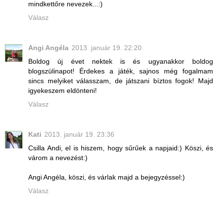
mindkettőre nevezek...:)
Válasz
Angi Angéla
2013. január 19. 22:20
Boldog új évet nektek is és ugyanakkor boldog
blogszülinapot! Érdekes a játék, sajnos még fogalmam
sincs melyiket válasszam, de játszani bíztos fogok! Majd
igyekeszem eldönteni!
Válasz
Kati
2013. január 19. 23:36
Csilla Andi, el is hiszem, hogy sűrűek a napjaid:) Köszi, és
várom a nevezést:)
Angi Angéla, köszi, és várlak majd a bejegyzéssel:)
Válasz