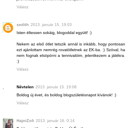
Válasz
sedith
2013. január 15. 19:03
Isten éltessen sokáig, blogoddal együtt! :)
Nekem az első ötlet tetszik annál is inkább, hogy pontosan
ezt ajánlottam nemrég rovatötletnek az EK-ba. :) Szóval, ha
nem fognak elsöpörni a tennivalóim, jelentkezem a játékra.
:)
Válasz
Névtelen
2013. január 15. 19:08
Boldog új évet, és boldog blogszületésnapot kívánok! :)
Válasz
HajniZoli
2013. január 16. 0:14