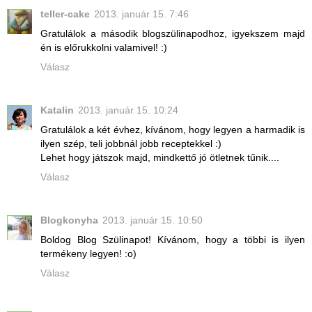
teller-cake
2013. január 15. 7:46
Gratulálok a második blogszülinapodhoz, igyekszem majd
én is előrukkolni valamivel! :)
Válasz
Katalin
2013. január 15. 10:24
Gratulálok a két évhez, kívánom, hogy legyen a harmadik is
ilyen szép, teli jobbnál jobb receptekkel :)
Lehet hogy játszok majd, mindkettő jó ötletnek tűnik....
Válasz
Blogkonyha
2013. január 15. 10:50
Boldog Blog Szülinapot! Kívánom, hogy a többi is ilyen
termékeny legyen! :o)
Válasz