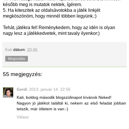
később meg is mutatok nektek, ígérem.
5. Ha kiteszitek az oldalsávotokba a játék linkjét
megköszönöm, hogy minnél többen legyünk.:)
Tehát, játékra fel! Reménykedem, hogy az idén is olyan
nagy lesz a játékkedvetek, mint tavaly ilyenkor:)
Kati
dátum:
20:46
Megosztás
55 megjegyzés:
Gerdi
2013. január 14. 22:56
Kati, boldog második blogszülinapot kívánok Neked!
Nagyon jó játékot találtál ki, nekem az első feladat jobban
tetszik, már ötletem is van:-)
Válasz