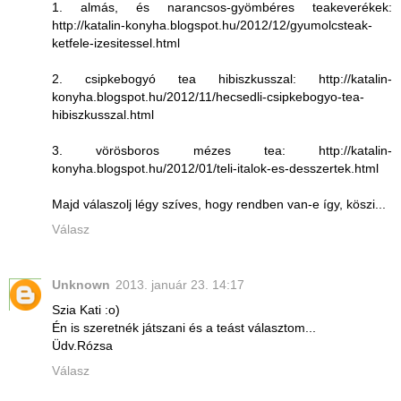
1. almás, és narancsos-gyömbéres teakeverékek:
http://katalin-konyha.blogspot.hu/2012/12/gyumolcsteak-
ketfele-izesitessel.html
2. csipkebogyó tea hibiszkusszal: http://katalin-
konyha.blogspot.hu/2012/11/hecsedli-csipkebogyo-tea-
hibiszkusszal.html
3. vörösboros mézes tea: http://katalin-
konyha.blogspot.hu/2012/01/teli-italok-es-desszertek.html
Majd válaszolj légy szíves, hogy rendben van-e így, köszi...
Válasz
Unknown
2013. január 23. 14:17
Szia Kati :o)
Én is szeretnék játszani és a teást választom...
Üdv.Rózsa
Válasz