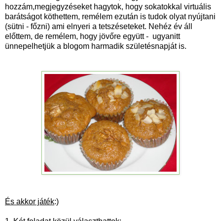
hozzám,megjegyzéseket hagytok, hogy sokatokkal virtuális
barátságot köthettem, remélem ezután is tudok olyat nyújtani
(sütni - főzni) ami elnyeri a tetszéseteket. Nehéz év áll
előttem, de remélem, hogy jövőre együtt - ugyanitt
ünnepelhetjük a blogom harmadik születésnapját is.
És akkor játék
:)