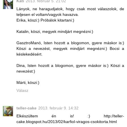
Kati
2013. február 5. 21:02
Lányok, ne haragudjatok, hogy csak most válaszolok, de
teljesen el voltam/vagyok havazva.
Erika, köszi:) Próbálok kitartani:)
Katalin, köszi, megyek mindjárt megnézni:)
GasztroManó, Isten hozott a blogomon, gyere máskor is:)
Köszi a nevezést, megyek mindjárt megnézni:) Bocsi a
késlekedésért.
Dina, Isten hozott a blogomon, gyere máskor is:) Köszi a
nevezést:)
Márti, köszi:)
Válasz
teller-cake
2013. február 9. 14:32
Elkészültem én is! :) http://teller-
cake.blogspot.hu/2013/02/karfiol-viragos-csokitorta.html