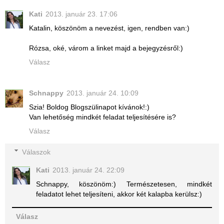
Kati
2013. január 23. 17:06
Katalin, köszönöm a nevezést, igen, rendben van:)
Rózsa, oké, várom a linket majd a bejegyzésről:)
Válasz
Schnappy
2013. január 24. 10:09
Szia! Boldog Blogszülinapot kívánok!:)
Van lehetőség mindkét feladat teljesítésére is?
Válasz
Válaszok
Kati
2013. január 24. 22:09
Schnappy, köszönöm:) Természetesen, mindkét
feladatot lehet teljesíteni, akkor két kalapba kerülsz:)
Válasz