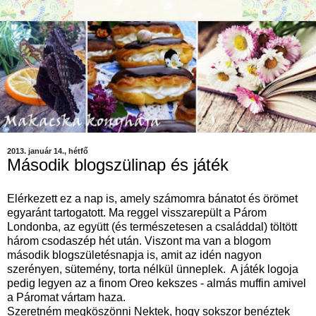
2013. január 14., hétfő
Második blogszülinap és játék
Elérkezett ez a nap is, amely számomra bánatot és örömet
egyaránt tartogatott. Ma reggel visszarepült a Párom
Londonba, az együtt (és természetesen a családdal) töltött
három csodaszép hét után. Viszont ma van a blogom
második blogszületésnapja is, amit az idén nagyon
szerényen, sütemény, torta nélkül ünneplek. A játék logoja
pedig legyen az a finom Oreo kekszes - almás muffin amivel
a Páromat vártam haza.
Szeretném megköszönni Nektek, hogy sokszor benéztek