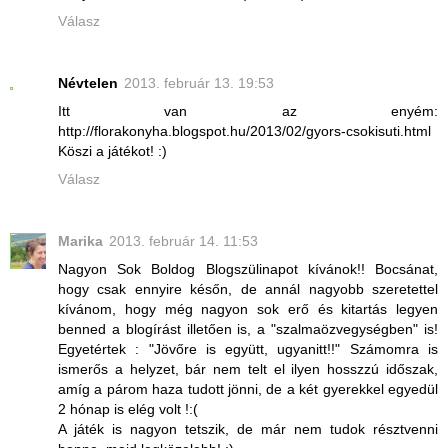
Válasz
Névtelen
2013. február 13. 19:53
Itt van az enyém:
http://florakonyha.blogspot.hu/2013/02/gyors-csokisuti.html
Köszi a játékot! :)
Válasz
Marika
2013. február 14. 11:53
Nagyon Sok Boldog Blogszülinapot kívánok!! Bocsánat,
hogy csak ennyire későn, de annál nagyobb szeretettel
kívánom, hogy még nagyon sok erő és kitartás legyen
benned a blogírást illetően is, a "szalmaözvegységben" is!
Egyetértek : "Jövőre is együtt, ugyanitt!!" Számomra is
ismerős a helyzet, bár nem telt el ilyen hosszzú időszak,
amíg a párom haza tudott jönni, de a két gyerekkel egyedül
2 hónap is elég volt !:(
A játék is nagyon tetszik, de már nem tudok résztvenni