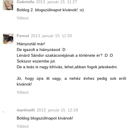
Gabriella
2013. január 15. 11:27
Boldog 2. blogszülinapot kívánok! :o)
Válasz
Fernel
2013. január 15. 11:50
Hiányoztál már!
De igazolt a hiányzásod :D
Lénárd Sándor szakácsnéjának a története ér? :D :D
Sokszor eszembe jut.
De a teás is nagy kihívás, lehet,abban fogok jeleskedni.
Jó, hogy újra itt vagy, a nehéz évhez pedig sok erőt
kívánok!
Válasz
martinelli
2013. január 15. 12:28
Boldog blogszülinapot kívánok!
Válasz