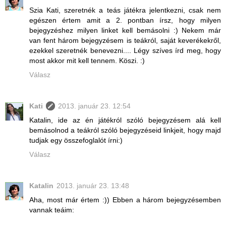
Szia Kati, szeretnék a teás játékra jelentkezni, csak nem
egészen értem amit a 2. pontban írsz, hogy milyen
bejegyzéshez milyen linket kell bemásolni :) Nekem már
van fent három bejegyzésem is teákról, saját keverékekről,
ezekkel szeretnék benevezni.... Légy szíves írd meg, hogy
most akkor mit kell tennem. Köszi. :)
Válasz
Kati
2013. január 23. 12:54
Katalin, ide az én játékról szóló bejegyzésem alá kell
bemásolnod a teákról szóló bejegyzéseid linkjeit, hogy majd
tudjak egy összefoglalót írni:)
Válasz
Katalin
2013. január 23. 13:48
Aha, most már értem :)) Ebben a három bejegyzésemben
vannak teáim: