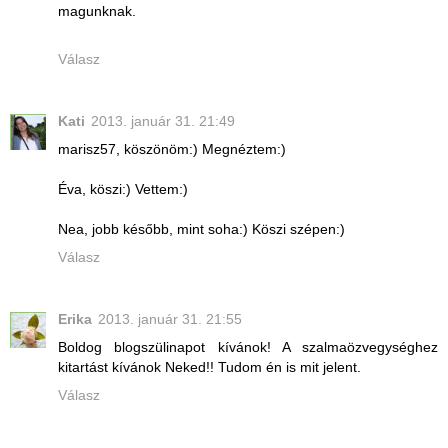
magunknak.
Válasz
Kati
2013. január 31. 21:49
marisz57, köszönöm:) Megnéztem:)
Éva, köszi:) Vettem:)
Nea, jobb később, mint soha:) Köszi szépen:)
Válasz
Erika
2013. január 31. 21:55
Boldog blogszülinapot kívánok! A szalmaözvegységhez
kitartást kívánok Neked!! Tudom én is mit jelent.
Válasz