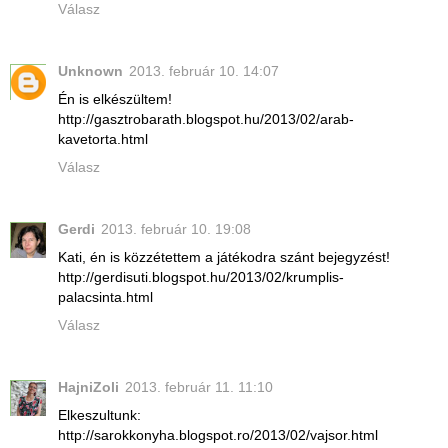
Válasz
Unknown
2013. február 10. 14:07
Én is elkészültem!
http://gasztrobarath.blogspot.hu/2013/02/arab-
kavetorta.html
Válasz
Gerdi
2013. február 10. 19:08
Kati, én is közzétettem a játékodra szánt bejegyzést!
http://gerdisuti.blogspot.hu/2013/02/krumplis-
palacsinta.html
Válasz
HajniZoli
2013. február 11. 11:10
Elkeszultunk:
http://sarokkonyha.blogspot.ro/2013/02/vajsor.html